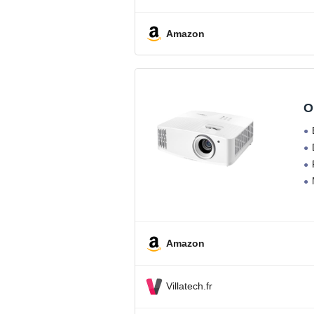
Amazon
O
Amazon
Villatech.fr