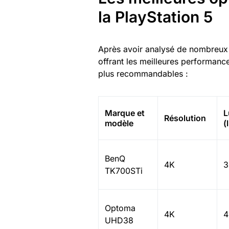
la PlayStation 5
Après avoir analysé de nombreux 
offrant les meilleures performanc
plus recommandables :
Marque et
L
Résolution
modèle
(
BenQ
4K
3
TK700STi
Optoma
4K
4
UHD38