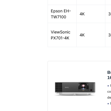
Epson EH-
4K
3
TW7100
ViewSonic
4K
3
PX701-4K
B
1
f
H
co
de