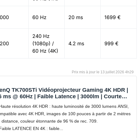
000
60 Hz
20 ms
1699 €
240 Hz
200
(1080p) /
4.2 ms
999 €
60 Hz (4K)
13 juillet 2026 4h29
enQ TK700STi Vidéoprojecteur Gaming 4K HDR |
6 ms @ 60Hz | Faible Latence | 3000lm | Courte
ocale | Android TV | Modes de Jeu RPG SPG FPS |
Haute résolution 4K HDR : haute luminosité de 3000 lumens ANSI,
aut-Parleur 5W | HDMI 2.0b*2 | PS5 | Xbox Series X
mpatible avec 4K HDR, images de 100 pouces à partir de 2 mètres
 distance, couleur étonnante de 96 % de rec. 709.
Faible LATENCE EN 4K : faible