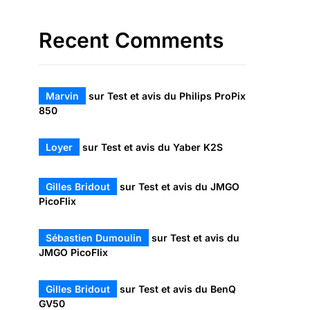
Recent Comments
Marvin
sur
Test et avis du Philips ProPix
850
Loyer
sur
Test et avis du Yaber K2S
Gilles Bridout
sur
Test et avis du JMGO
PicoFlix
Sébastien Dumoulin
sur
Test et avis du
JMGO PicoFlix
Gilles Bridout
sur
Test et avis du BenQ
GV50