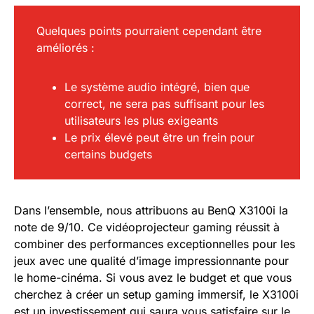
Quelques points pourraient cependant être
améliorés :
Le système audio intégré, bien que
correct, ne sera pas suffisant pour les
utilisateurs les plus exigeants
Le prix élevé peut être un frein pour
certains budgets
Dans l’ensemble, nous attribuons au BenQ X3100i la
note de 9/10. Ce vidéoprojecteur gaming réussit à
combiner des performances exceptionnelles pour les
jeux avec une qualité d’image impressionnante pour
le home-cinéma. Si vous avez le budget et que vous
cherchez à créer un setup gaming immersif, le X3100i
est un investissement qui saura vous satisfaire sur le