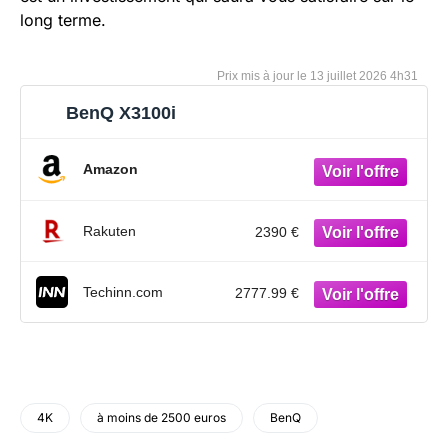
long terme.
13 juillet 2026 4h31
BenQ X3100i
Amazon
Rakuten
2390 €
Techinn.com
2777.99 €
4K
à moins de 2500 euros
BenQ