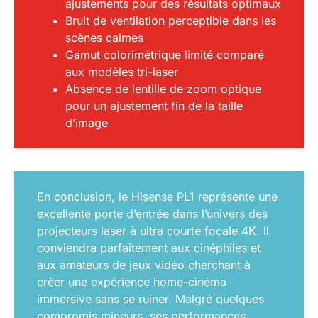
ajustements pour des résultats optimaux
Bruit de ventilation perceptible dans les
scènes calmes
Gamut colorimétrique limité comparé
aux modèles tri-laser
Absence de lentille de zoom optique
pour un ajustement fin de la taille
d’image
En conclusion, le Hisense PL1 représente une
excellente porte d’entrée dans l’univers des
projecteurs laser à ultra courte focale 4K. Il
conviendra parfaitement aux cinéphiles et
aux amateurs de jeux vidéo cherchant à
créer une expérience home-cinéma
immersive sans se ruiner. Malgré quelques
compromis mineurs, ses performances