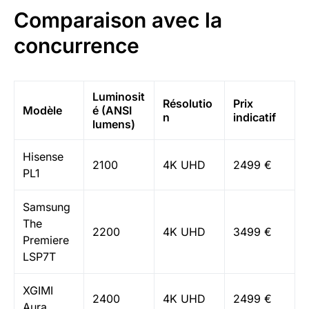
Comparaison avec la
concurrence
Luminosit
Résolutio
Prix
Modèle
é (ANSI
n
indicatif
lumens)
Hisense
2100
4K UHD
2499 €
PL1
Samsung
The
2200
4K UHD
3499 €
Premiere
LSP7T
XGIMI
2400
4K UHD
2499 €
Aura