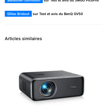
Sébastien Dumoulin
sur
Test et avis du JMGO PicoFlix
Gilles Bridout
sur
Test et avis du BenQ GV50
Articles similaires