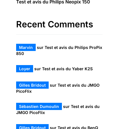
Test et avis du Philips Neopix 150
Recent Comments
Marvin
sur
Test et avis du Philips ProPix
850
Loyer
sur
Test et avis du Yaber K2S
Gilles Bridout
sur
Test et avis du JMGO
PicoFlix
Sébastien Dumoulin
sur
Test et avis du
JMGO PicoFlix
Gilles Bridout
sur
Test et avis du BenQ