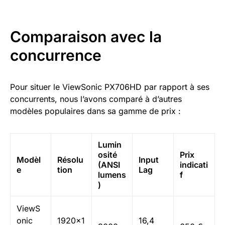
Comparaison avec la
concurrence
Pour situer le ViewSonic PX706HD par rapport à ses
concurrents, nous l’avons comparé à d’autres
modèles populaires dans sa gamme de prix :
Lumin
osité
Prix
Modèl
Résolu
Input
(ANSI
indicati
e
tion
Lag
lumens
f
)
ViewS
onic
1920×1
16,4