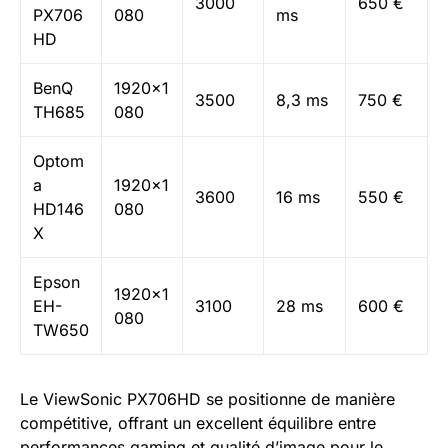
3000
650 €
PX706
080
ms
HD
BenQ
1920×1
3500
8,3 ms
750 €
TH685
080
Optom
a
1920×1
3600
16 ms
550 €
HD146
080
X
Epson
1920×1
EH-
3100
28 ms
600 €
080
TW650
Le ViewSonic PX706HD se positionne de manière
compétitive, offrant un excellent équilibre entre
performances gaming et qualité d’image pour le