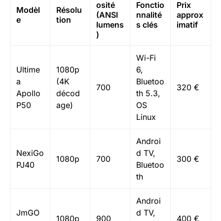
osité
Fonctio
Prix
Modèl
Résolu
(ANSI
nnalité
approx
e
tion
lumens
s clés
imatif
)
Wi-Fi
Ultime
1080p
6,
a
(4K
Bluetoo
700
320 €
Apollo
décod
th 5.3,
P50
age)
OS
Linux
Androi
NexiGo
d TV,
1080p
700
300 €
PJ40
Bluetoo
th
Androi
JmGO
d TV,
1080p
900
400 €